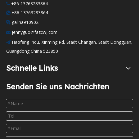
+86-13763283864

+86-13763283864

galina910902

jennyguo@fazcwj.com

Haofeng Indu, Xinming Rd, Stadt Changan, Stadt Dongguan,

Guangdong China 523850
Schnelle Links
Senden Sie uns Nachrichten