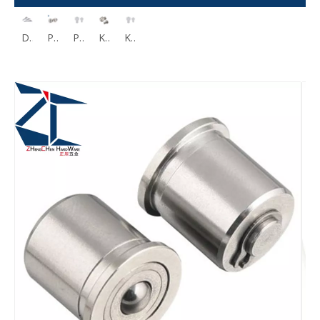
Knopfgriff-Verriegelungs-Schnellspannstifte BLPSS
Druckknopf-Schnellspannstift Feder-Kugelsperrstifte Feder Typ BLPS
Press-Fit-Kugelrollen aus Edelstahl BCHA24
Press-Fit-Kugelübertragungsrollen aus Kunststoff BCHJJ BCHJP
Kugelrollen – Sechskantbolzen BCHL
Kugelrollen – Sechskantbolzen Polyacetal BCHLJJ BCHLJP