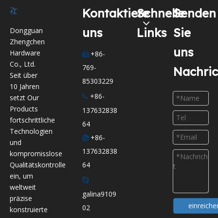
Kontaktiere
Schnelle
Senden
uns
Links
Sie
Dongguan
Zhengchen
uns
Hardware
+86-

Co., Ltd.
769-
Nachri
Seit über
85303229
10 Jahren
+86-

setzt Our
Products
137632838
fortschrittliche
64
Technologien
+86-

und
137632838
kompromisslose
64
Qualitätskontrolle
ein, um

weltweit
galina9109
präzise
einreiche
02
konstruierte