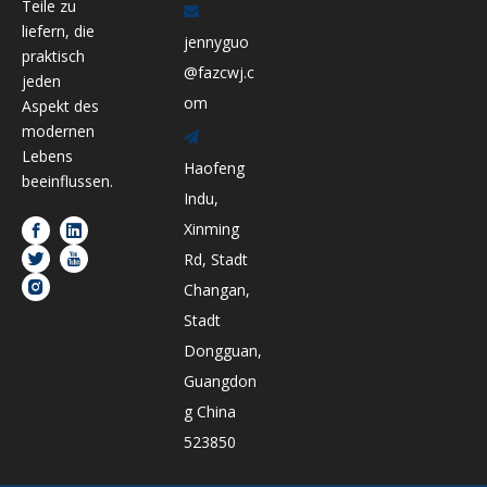
Teile zu

liefern, die
jennyguo
praktisch
@fazcwj.c
jeden
om
Aspekt des
modernen

Lebens
Haofeng
beeinflussen.
Indu,
Xinming
Rd, Stadt
Changan,
Stadt
Dongguan,
Guangdon
g China
523850