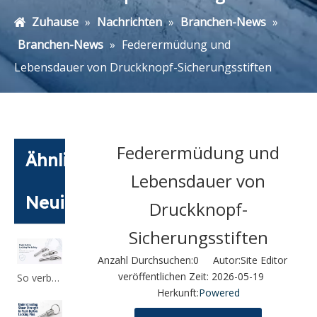
Zuhause
»
Nachrichten
»
Branchen-News
»
Branchen-News
»
Federermüdung und
Lebensdauer von Druckknopf-Sicherungsstiften
Federermüdung und
Ähnliche
Lebensdauer von
Neuigkeiten
Druckknopf-
Sicherungsstiften
Anzahl Durchsuchen:
0
Autor:Site Editor
veröffentlichen Zeit: 2026-05-19
So verbessern Sie die Sicherheit bei der Verwendung von Druckknopf-Sicherungsstiften
Herkunft:
Powered