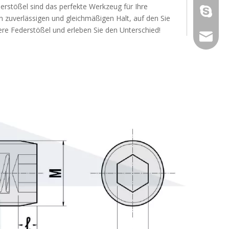
erstößel sind das perfekte Werkzeug für Ihre
galina9
en zuverlässigen und gleichmäßigen Halt, auf den Sie
ere Federstößel und erleben Sie den Unterschied!
jennygu
Press-Fit-Federstößel, glatt, mit Kragen und selbstklemmender Kugel
Kurze, glatte Press-Fit-Kugelstößel mit Kragen und blauer Kugel
Kugelstößel zum 