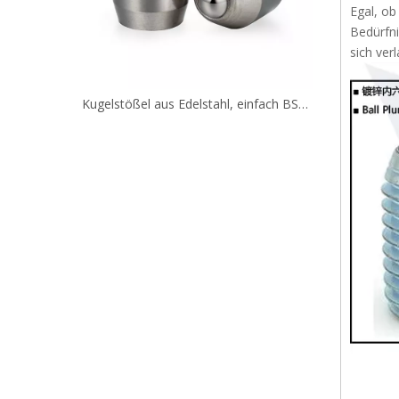
Egal, ob
Bedürfni
sich ver
Unterputz-Kugelkopf-Federstößel mit Presspassung
Kugelstößel aus Edelstahl, einfach BSZP