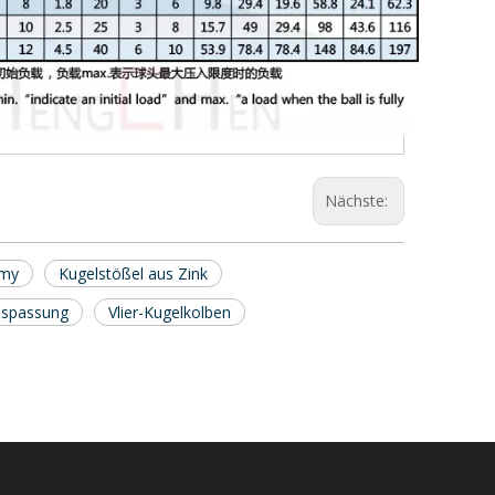
Nächste:
omy
Kugelstößel aus Zink
sspassung
Vlier-Kugelkolben