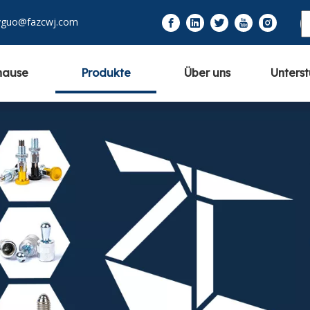
yguo@fazcwj.com
hause
Produkte
Über uns
Unters