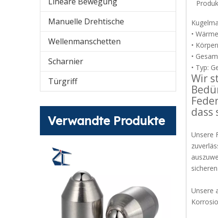
Lineare Bewegung
Produk
Manuelle Drehtische
Kugelmat
• Wärme
Wellenmanschetten
• Körper
• Gesam
Scharnier
• Typ: G
Wir s
Türgriff
Bedür
Feder
dass 
Verwandte Produkte
Unsere F
zuverläs
auszuwer
sicheren
Unsere a
Korrosi