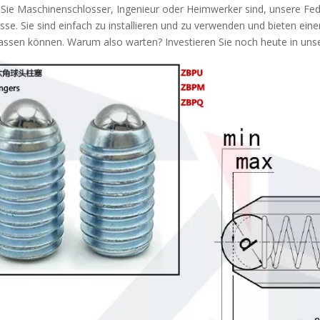
 Sie Maschinenschlosser, Ingenieur oder Heimwerker sind, unsere Fed
sse. Sie sind einfach zu installieren und zu verwenden und bieten ein
lassen können. Warum also warten? Investieren Sie noch heute in uns
Kugelkopf-Federstößel mit Presspassung aus Edelstahl und Kohlenstoffstahl