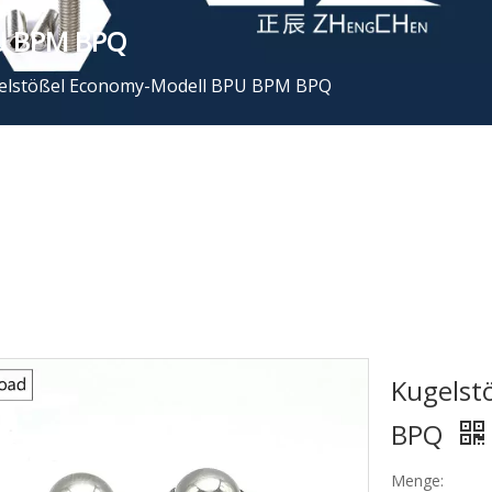
PU BPM BPQ
elstößel Economy-Modell BPU BPM BPQ
Kugelst
BPQ
Menge: