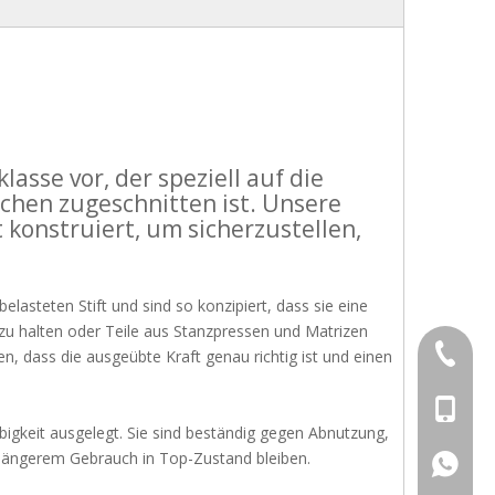
asse vor, der speziell auf die
chen zugeschnitten ist. Unsere
konstruiert, um sicherzustellen,
lasteten Stift und sind so konzipiert, dass sie eine
 zu halten oder Teile aus Stanzpressen und Matrizen
+86-769
en, dass die ausgeübte Kraft genau richtig ist und einen
+86-13
bigkeit ausgelegt. Sie sind beständig gegen Abnutzung,
längerem Gebrauch in Top-Zustand bleiben.
+86-13