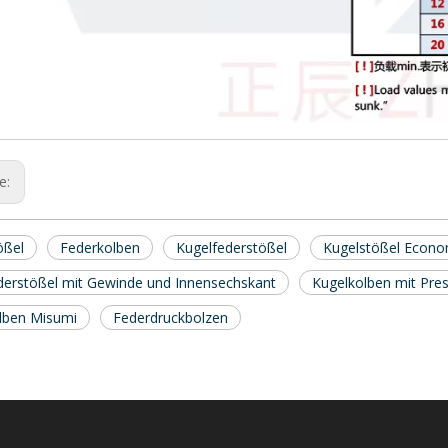
ge:
ößel
Federkolben
Kugelfederstößel
Kugelstößel Econ
derstößel mit Gewinde und Innensechskant
Kugelkolben mit Pre
lben Misumi
Federdruckbolzen