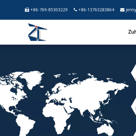
+86-769-85303229
+86-13763283864
jenn



Zu