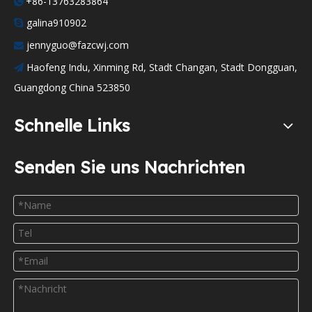
+86-13763283864

galina910902

jennyguo@fazcwj.com

Haofeng Indu, Xinming Rd, Stadt Changan, Stadt Dongguan,

Guangdong China 523850
Schnelle Links
Senden Sie uns Nachrichten