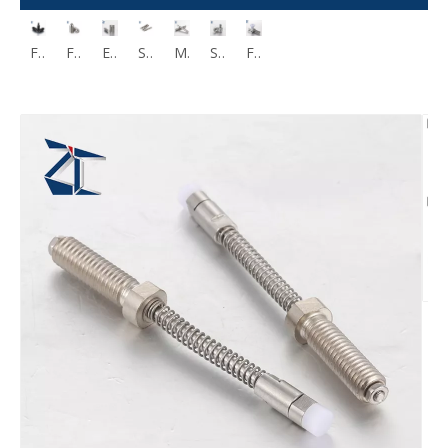
Schlitz Zoll Federstößel Stift und Maße
Federstößel mit Stift- und Sechskantmaßen in Zoll
Federstößel kurz Edelstahl SPJK SPJZ
Edelstahlflansch Federstößel Micro Short MPFS
Standard-Mikrofederstößel, flach, kugelförmig, MPFL
Mikro-Federkolben-Stellschraube, flache Nase MPFLT5-4
Seitliche Federstößel glatt ohne Dichtung
Federbelastete Führungsstifte Plunger ZGPL