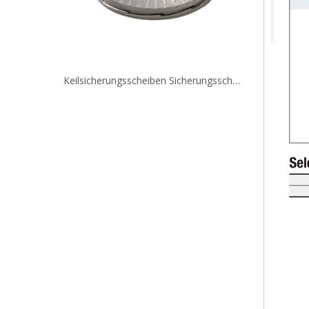
Standard- und Präzisionsscheiben Konfigurierbare Dicke WSSM WSSB
Keilsicherungsscheiben Sicherungsscheiben zur Lockerungsverhinderung NLDF NLDP