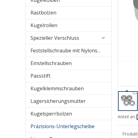
Kugelkolben
Rastbolzen
Kugelrollen
Spezieller Verschluss
Feststellschraube mit Nylonspitze
Einstellschrauben
Passstift
Kugelklemmschrauben
Lagersicherungsmutter
Kugelsperrbolzen
Anteil an:
Präzisions-Unterlegscheibe
Produk