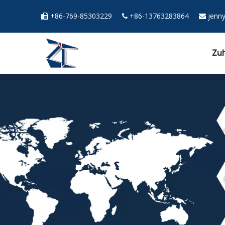
+86-769-85303229
+86-13763283864
jenn



Zu