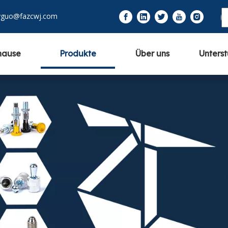
yguo@fazcwj.com
hause
Produkte
Über uns
Unters