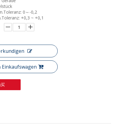
: Gerade
elstück
m.Toleranz: 0～-0,2
.Toleranz: +0,3 ~ +0,1
erkundigen
n Einkaufswagen
购买