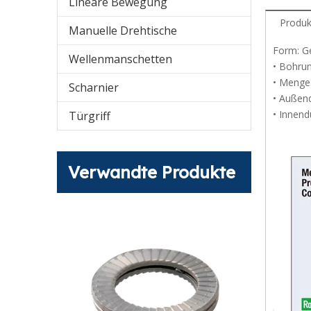
Lineare Bewegung
Produk
Manuelle Drehtische
Form: G
Wellenmanschetten
• Bohrun
• Menge:
Scharnier
• Außen
• Innend
Türgriff
Verwandte Produkte