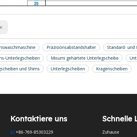
ge:
onswaschmaschine
Präzisionsabstandshalter
Standard- und
ons-Unterlegscheiben
Misumi gehärtete Unterlegscheibe
Unt
gscheiben und Shims
Unterlegscheiben
Kragenscheiben
Kontaktiere uns
Schnelle 
+86-769-85303229
Zuhause
