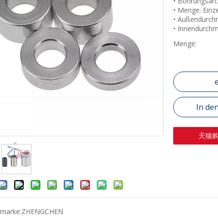
• Bohrungsart
• Menge: Einz
• Außendurch
• Innendurchm
Menge:
In de
天猫
tmarke:
ZHENGCHEN