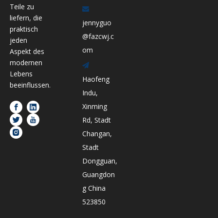
Teile zu

liefern, die
jennyguo
praktisch
@fazcwj.c
jeden
om
Aspekt des
modernen

Lebens
Haofeng
beeinflussen.
Indu,
Xinming
Rd, Stadt
Changan,
Stadt
Dongguan,
Guangdon
g China
523850