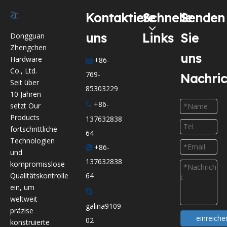
Kontaktiere
Schnelle
Senden
uns
Links
Sie
Dongguan
Zhengchen
uns
Hardware
+86-

Co., Ltd.
769-
Nachri
Seit über
85303229
10 Jahren
+86-

setzt Our
Products
137632838
fortschrittliche
64
Technologien
+86-

und
137632838
kompromisslose
64
Qualitätskontrolle
ein, um

weltweit
galina9109
präzise
einreiche
02
konstruierte