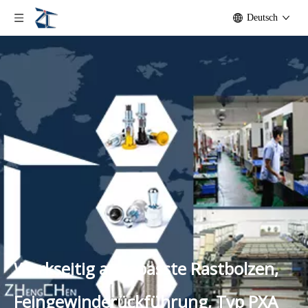
Deutsch
Werkseitig angepasste Rastbolzen,
Feingewinderückführung, Typ PXA