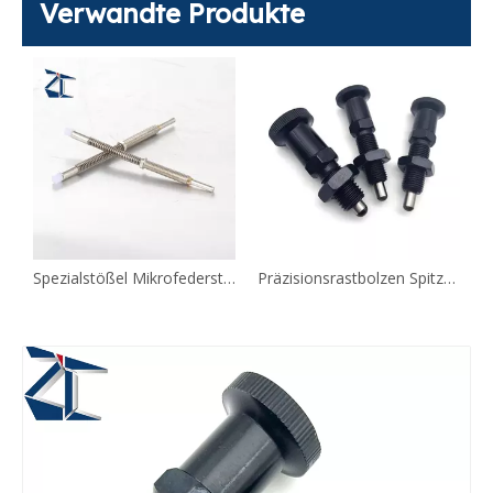
Verwandte Produkte
e Rückstellung, Typ PMXYSB
Spezialstößel Mikrofederstifte JJPPN
Präzisionsrastbolzen Spitzenform wählbar PXAN