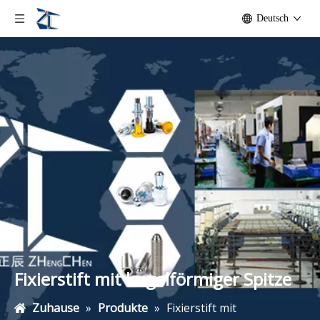
Deutsch
Fixierstift mit kugelförmiger Spitze
Zuhause
»
Produkte
»
Fixierstift mit