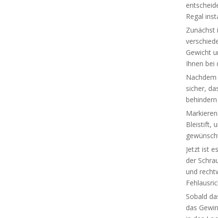
entscheide
Regal inst
Zunächst 
verschied
Gewicht un
Ihnen bei
Nachdem S
sicher, d
behindern 
Markieren
Bleistift,
gewünscht
Jetzt ist
der Schrau
und recht
Fehlausri
Sobald das
das Gewin