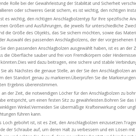
nde Rolle bei der Gewährleistung der Stabilität und Sicherheit versc
allieren oder schweres Gerät sichern, es ist wichtig, den richtigen Ins
ist es wichtig, den richtigen Anschlagbolzentyp für Ihre spezifische
enen Größen und Ausführungen, die jeweils für unterschiedliche Zweck
d die Größe des Objekts, das Sie sichern möchten, sowie das Material
 der Auswahl des passenden Anschlagbolzens, der der vorgesehenen Be
ie den passenden Anschlagbolzen ausgewählt haben, ist es an der Zeit
ass die Oberfläche sauber und frei von Fremdkörpern oder Hinderniss
könnten.Dies wird dazu beitragen, eine sichere und stabile Verbindun
 Sie als Nächstes die genaue Stelle, an der Sie den Anschlagbolzen
 um den Standort genau zu markieren.Überprüfen Sie die Markierungen
en Ergebnis übereinstimmen.
 es an der Zeit, die notwendigen Löcher für den Anschlagbolzen zu b
be entspricht, um einen festen Sitz zu gewährleisten.Bohren Sie das 
winkligen Winkel.Vermeiden Sie übermäßige Krafteinwirkung oder ung
chtungen führen kann.
 Loch gebohrt ist, ist es Zeit, den Anschlagbolzen einzusetzen.Trage
de der Schraube auf, um deren Halt zu verbessern und ein Lösen mit d