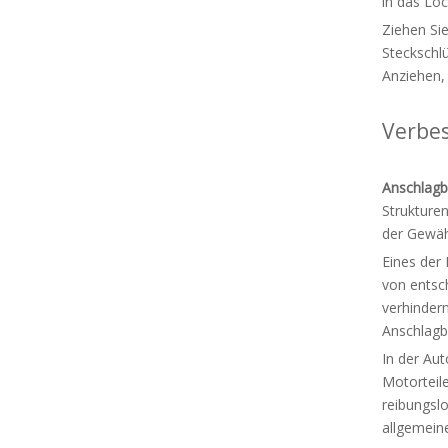
in das Loc
Ziehen Si
Steckschlü
Anziehen,
Verbes
Anschlagb
Strukture
der Gewähr
Eines der
von entsc
verhinder
Anschlagbo
In der Au
Motorteile
reibungsl
allgemeine