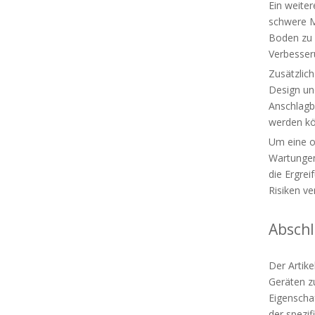
Ein weiter
schwere M
Boden zu 
Verbesseru
Zusätzlich
Design un
Anschlagbo
werden k
Um eine op
Wartungen
die Ergre
Risiken v
Abschl
Der Artike
Geräten zu
Eigenscha
der spezi