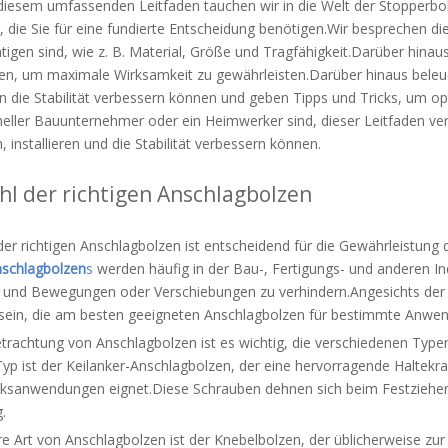
 diesem umfassenden Leitfaden tauchen wir in die Welt der Stopperbol
 die Sie für eine fundierte Entscheidung benötigen.Wir besprechen di
tigen sind, wie z. B. Material, Größe und Tragfähigkeit.Darüber hinaus
en, um maximale Wirksamkeit zu gewährleisten.Darüber hinaus beleuc
n die Stabilität verbessern können und geben Tipps und Tricks, um opt
neller Bauunternehmer oder ein Heimwerker sind, dieser Leitfaden ver
 installieren und die Stabilität verbessern können.
l der richtigen Anschlagbolzen
er richtigen Anschlagbolzen ist entscheidend für die Gewährleistung d
schlagbolzen
s
werden häufig in der Bau-, Fertigungs- und anderen I
n und Bewegungen oder Verschiebungen zu verhindern.Angesichts de
 sein, die am besten geeigneten Anschlagbolzen für bestimmte Anw
trachtung von Anschlagbolzen ist es wichtig, die verschiedenen Typen
yp ist der Keilanker-Anschlagbolzen, der eine hervorragende Haltekraf
sanwendungen eignet.Diese Schrauben dehnen sich beim Festziehen a
.
re Art von Anschlagbolzen ist der Knebelbolzen, der üblicherweise 