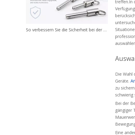
treffen.In
Verfügung,
berücksich
untersuch
Situatione
So verbessern Sie die Sicherheit bei der Verwendung von Druckknopf-Sicherungsstiften
professio
auswählen,
Auswah
Die Wahl d
Geräte.
An
zu sicher
schwierig
Bei der Be
gängiger T
Mauerwerk
Bewegung
Eine ande