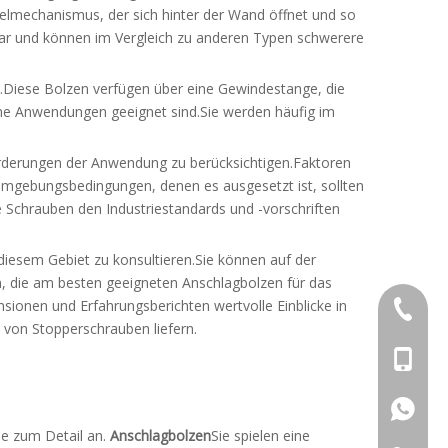
lmechanismus, der sich hinter der Wand öffnet und so
zbar und können im Vergleich zu anderen Typen schwerere
.Diese Bolzen verfügen über eine Gewindestange, die
ne Anwendungen geeignet sind.Sie werden häufig im
orderungen der Anwendung zu berücksichtigen.Faktoren
 Umgebungsbedingungen, denen es ausgesetzt ist, sollten
ie Schrauben den Industriestandards und -vorschriften
 diesem Gebiet zu konsultieren.Sie können auf der
n, die am besten geeigneten Anschlagbolzen für das
ionen und Erfahrungsberichten wertvolle Einblicke in
+86-769
 von Stopperschrauben liefern.
+86-13
+86-13
e zum Detail an.
Anschlagbolzen
Sie spielen eine