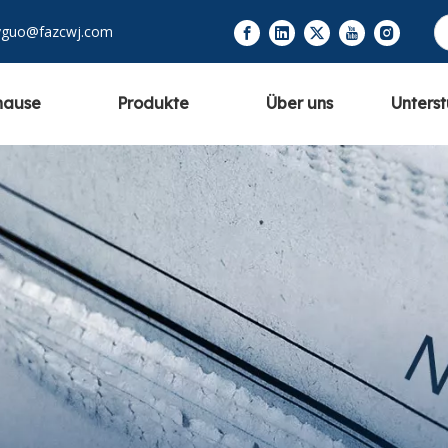
yguo@fazcwj.com
hause
Produkte
Über uns
Unters