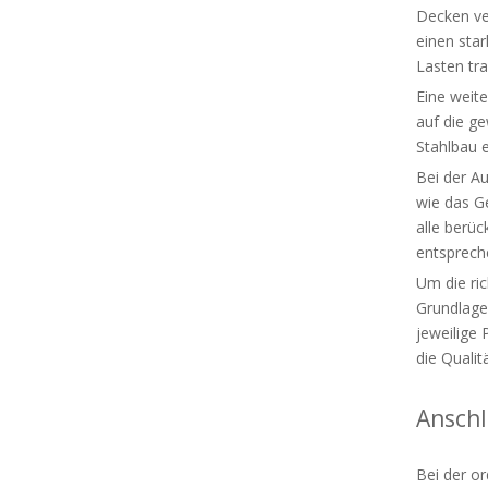
Decken ve
einen sta
Lasten tr
Eine weit
auf die g
Stahlbau 
Bei der A
wie das G
alle berüc
entspreche
Um die ric
Grundlage
jeweilige
die Quali
Anschl
Bei der o