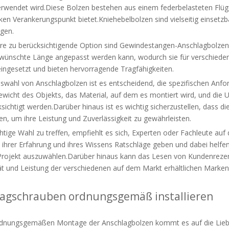
rwendet wird.Diese Bolzen bestehen aus einem federbelasteten Flüge
rken Verankerungspunkt bietet.Kniehebelbolzen sind vielseitig einset
agen.
ere zu berücksichtigende Option sind Gewindestangen-Anschlagbolzen
ewünschte Länge angepasst werden kann, wodurch sie für verschiede
eingesetzt und bieten hervorragende Tragfähigkeiten.
uswahl von Anschlagbolzen ist es entscheidend, die spezifischen Anf
ewicht des Objekts, das Material, auf dem es montiert wird, und die
ksichtigt werden.Darüber hinaus ist es wichtig sicherzustellen, dass d
n, um ihre Leistung und Zuverlässigkeit zu gewährleisten.
htige Wahl zu treffen, empfiehlt es sich, Experten oder Fachleute auf
 ihrer Erfahrung und ihres Wissens Ratschläge geben und dabei helfe
 Projekt auszuwählen.Darüber hinaus kann das Lesen von Kundenrezens
tät und Leistung der verschiedenen auf dem Markt erhältlichen Marken
agschrauben ordnungsgemäß installieren
rdnungsgemäßen Montage der Anschlagbolzen kommt es auf die Lieb