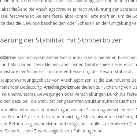
h ein und achten Sie darauf, dass sie vollständig sitzt und bündig mit
e abschließend die Anschlagschraube je nach Ausführung der Schrau
ssel fest.Wenden Sie eine feste, aber kontrollierte Kraft an, um die 
 da dies die Gewinde beschädigen oder Schäden an der Umgebung ve
serung der Stabilität mit Stopperbolzen
olzen
Sie sind ein wesentlicher Bestandteil in verschiedenen Branchen 
n und Maschinen.Diese kleinen, aber feinen Geräte spielen eine ents
leistung der Sicherheit und der Verbesserung der Gesamtstabilität.
 Hauptanwendungsgebiete von Anschlagbolzen ist die Bauindustrie.Bei
heidender Bedeutung.
Anschlagbolzen
Sie dienen zur Sicherung von B
n so unerwünschte Bewegungen oder Verschiebungen.Durch die fest
lzen dazu bei, die Stabilität der gesamten Struktur aufrechtzuerhalte
tomobilindustrie werden Anschlagbolzen zur Sicherung verschiedener
 an Ort und Stelle zu halten oder wichtige Mechanismen zu sichern, d
osen Betrieb zu gewährleisten und mögliche Unfälle zu verhindern.De
n Sicherheit und Zuverlässigkeit von Fahrzeugen bei.