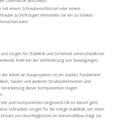
 der Oberfläche abschließt.
be mit einem Schraubenschlüssel oder einem
Schraube zu befestigen.Vermeiden Sie ein zu starkes
rursachen kann.
und sorgen für Stabilität und Sicherheit unterschiedlicher
cheidende Rolle bei der Verhinderung von Bewegungen,
 der Arbeit an Bauprojekten ist ein starkes Fundament
alken, Säulen und anderen Strukturelementen und
e Verankerung dieser Komponenten tragen
n.
 Teile und Komponenten eingesetzt.Ob es darum geht,
iese Schrauben sorgen für die nötige Stabilität, um einen
r Einsatz von Anschlagbolzen im Automobilbau trägt zur