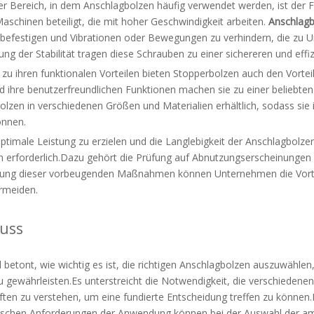
er Bereich, in dem Anschlagbolzen häufig verwendet werden, ist der F
aschinen beteiligt, die mit hoher Geschwindigkeit arbeiten.
Anschlagb
befestigen und Vibrationen oder Bewegungen zu verhindern, die zu U
ng der Stabilität tragen diese Schrauben zu einer sichereren und eff
 zu ihren funktionalen Vorteilen bieten Stopperbolzen auch den Vorteil
d ihre benutzerfreundlichen Funktionen machen sie zu einer beliebte
lzen in verschiedenen Größen und Materialien erhältlich, sodass sie 
önnen.
timale Leistung zu erzielen und die Langlebigkeit der Anschlagbolzen
 erforderlich.Dazu gehört die Prüfung auf Abnutzungserscheinungen
ifung dieser vorbeugenden Maßnahmen können Unternehmen die Vorte
ermeiden.
uss
l betont, wie wichtig es ist, die richtigen Anschlagbolzen auszuwählen
 gewährleisten.Es unterstreicht die Notwendigkeit, die verschiedenen
ften zu verstehen, um eine fundierte Entscheidung treffen zu können
fischen Anforderungen der Anwendung können bei der Auswahl der am 