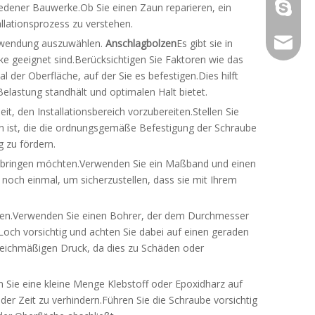
galina9
hiedener Bauwerke.Ob Sie einen Zaun reparieren, ein
tallationsprozess zu verstehen.
jennygu
 Anwendung auszuwählen.
Anschlagbolzen
Es gibt sie in
e geeignet sind.Berücksichtigen Sie Faktoren wie das
 der Oberfläche, auf der Sie es befestigen.Dies hilft
lastung standhält und optimalen Halt bietet.
, den Installationsbereich vorzubereiten.Stellen Sie
en ist, die die ordnungsgemäße Befestigung der Schraube
g zu fördern.
 anbringen möchten.Verwenden Sie ein Maßband und einen
 noch einmal, um sicherzustellen, dass sie mit Ihrem
ohren.Verwenden Sie einen Bohrer, der dem Durchmesser
Loch vorsichtig und achten Sie dabei auf einen geraden
leichmäßigen Druck, da dies zu Schäden oder
n Sie eine kleine Menge Klebstoff oder Epoxidharz auf
er Zeit zu verhindern.Führen Sie die Schraube vorsichtig