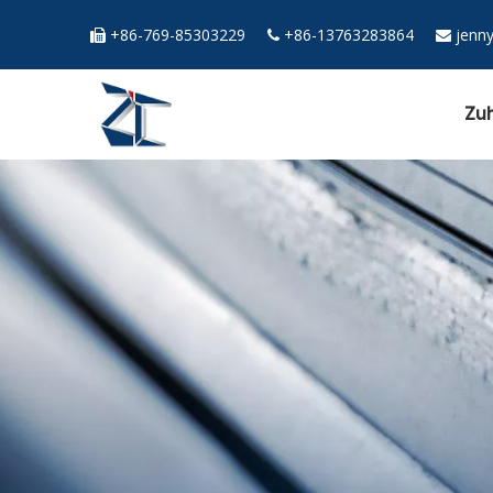
+86-769-85303229
+86-13763283864
jenn



Zu