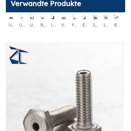
Verwandte Produkte
Flache Innensechskantschraube M2 M12 CBS CBSST
Ultra-Low-Head-Innensechskantschrauben CBSS CBSTS
Ultraflache Innensechskantschraube CBSTSR M2-M6
Ultra-Low-Profile-Torx-Innensechskantschraube CBSTSE M2 M6
Besonders flache Sechskantschraubenbefestigungen aus Edelstahl 304 RSCBT4 M8
Innensechskantschrauben mit kleinem Kopf KBB KBBS SBB SBBSS
Vakuum-Sockelkappe, belüftete Schrauben, Hohlschraube CBAS
Flache Innensechskantschrauben mit Entlüftung CBAST
Extra flache Innensechskantschrauben mit Entlüftung CBASG
Stellschrauben belüftet MCBAS
LRLB Rändelschrauben mit langem Rändelkopf aus Stahl/Edelstahl
BCHP14 18 22 Press-Fit Plunger-Kugelrollen