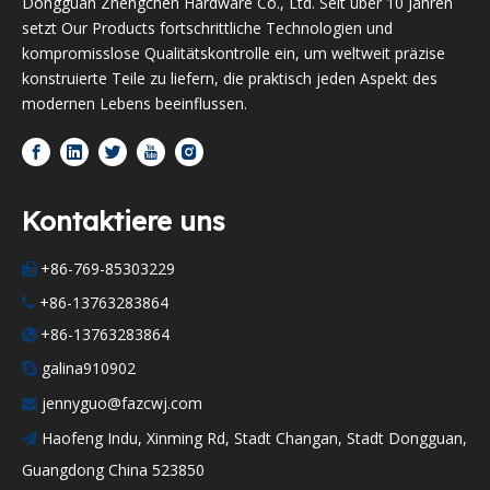
Dongguan Zhengchen Hardware Co., Ltd. Seit über 10 Jahren
setzt Our Products fortschrittliche Technologien und
kompromisslose Qualitätskontrolle ein, um weltweit präzise
konstruierte Teile zu liefern, die praktisch jeden Aspekt des
modernen Lebens beeinflussen.
Kontaktiere uns
+86-769-85303229

+86-13763283864

+86-13763283864

galina910902

jennyguo@fazcwj.com

Haofeng Indu, Xinming Rd, Stadt Changan, Stadt Dongguan,

Guangdong China 523850