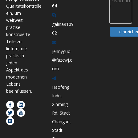
64
Qualitätskontrolle
ein, um

weltweit
galina9109
präzise
einreiche
02
konstruierte
Teile zu

liefern, die
jennyguo
praktisch
@fazcwj.c
jeden
om
Aspekt des
modernen

Lebens
Haofeng
beeinflussen.
Indu,
Xinming
Rd, Stadt
Changan,
Stadt