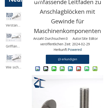
umfassende Leitfaden zu
Anschlagblöcken mit
Gewinde für
Verständnis der Scherfestigkeit von Druckknopf-Sicherungsstiften
Maschinenkomponenten
Anzahl Durchsuchen:
0
Autor:Site Editor
veröffentlichen Zeit: 2024-02-29
Grifflänge im Vergleich zur Gesamtlänge bei Druckknopf-Verriegelungsstiften
Herkunft:
Powered
erkundigen
Wie sich die Lochtoleranz auf die Leistung von Druckknopf-Sicherungsstiften auswirkt