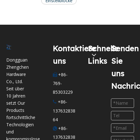
Einstellblöcke
Kontaktiere
Schnelle
Senden
uns
Links
Sie
Dongguan
Zhengchen
uns
Hardware
+86-

Co., Ltd.
769-
Nachri
Seit über
85303229
10 Jahren
+86-

setzt Our
Products
137632838
fortschrittliche
64
Technologien
+86-

und
137632838
kompromisslose