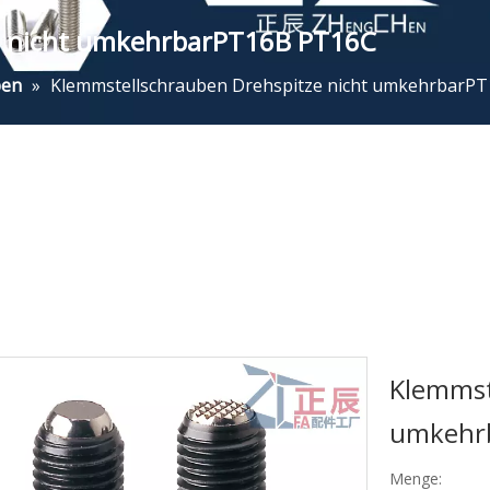
e nicht umkehrbarPT16B PT16C
ben
»
Klemmstellschrauben Drehspitze nicht umkehrbarP
Klemmst
umkehr
Menge: