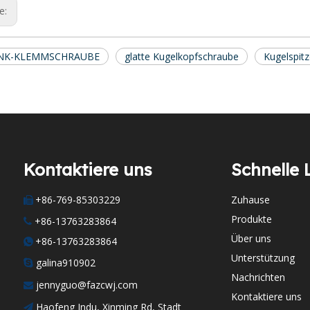
ge:
NK-KLEMMSCHRAUBE
glatte Kugelkopfschraube
Kugelspi
Kontaktiere uns
Schnelle 
+86-769-85303229
Zuhause

Produkte
+86-13763283864

Über uns
+86-13763283864

Unterstützung
galina910902

Nachrichten
jennyguo@fazcwj.com

Kontaktiere uns
Haofeng Indu, Xinming Rd, Stadt
