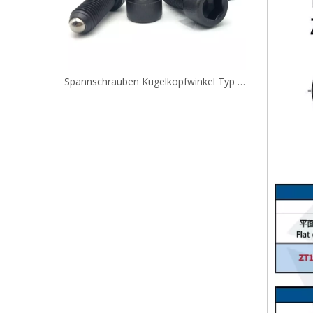
Klemmschrauben mit Kugelspitze, Winkeltyp RSM RSU FSM FSU
Spannschrauben Kugelkopfwinkel Typ HRSM HRSU HFSM