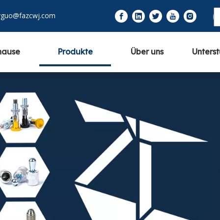
yguo@fazcwj.com
hause
Produkte
Über uns
Unters