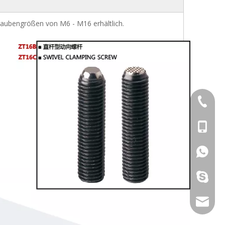
raubengrößen von M6 - M16 erhältlich.
+86-769
+86-13
+86-13
galina9
jennygu