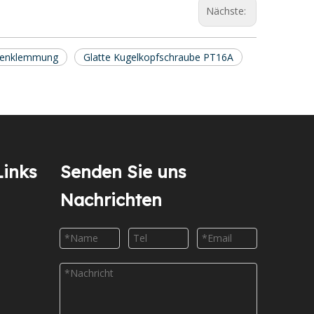
Nächste:
tzenklemmung
Glatte Kugelkopfschraube PT16A
Links
Senden Sie uns
Nachrichten