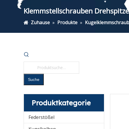
Klemmstellschrauben Drehspitz
Zuhause
»
Produkte
»
Kugelklemmschrau
Suche
Produktkategorie
Federstößel