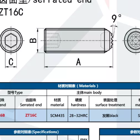
Sechskant-Klemmkugel-Winkel, Kopfklemme BRSM BRSMS