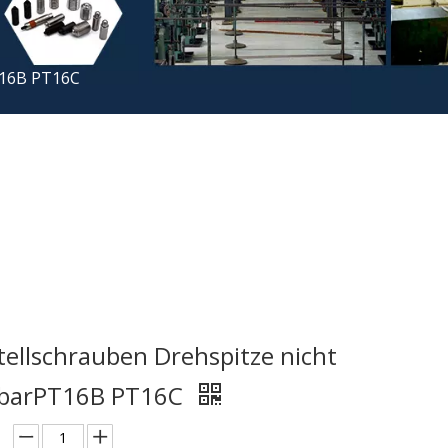
T16B PT16C
ellschrauben Drehspitze nicht
barPT16B PT16C