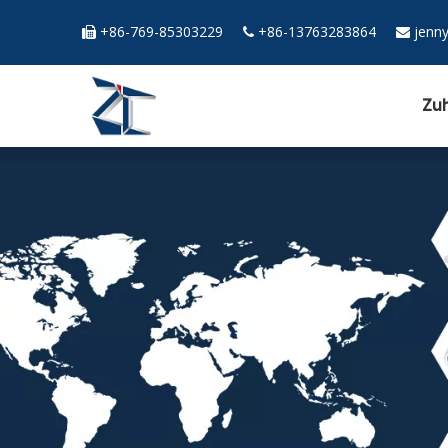
+86-769-85303229
+86-13763283864
jenn



Zu