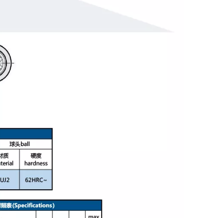
Sechskant-Klemm-Kugelspitzenklemme BRASM
Knopfklemmschrauben, drehbare Spitze, nicht umkehrbar, Typ FSMB FSUB