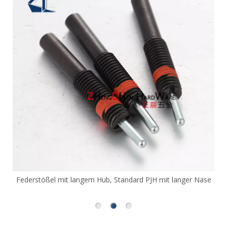
rstößel mit langem Hub, Standard PJH mit langer Nase
Glatte K