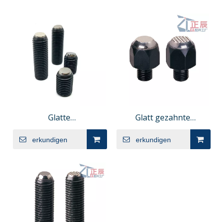
Glatte
Glatt gezahnte
Schwenkspannschraube
Kugelkopfschraube
erkundigen
erkundigen
PT16A
PT01 PT02
Klemmschrauben