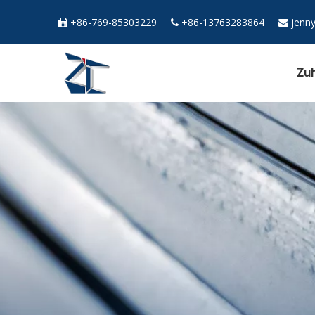
+86-769-85303229
+86-13763283864
jenn



Zu