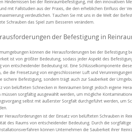
n Hindernissen bei der Reinraumbefestigung, mit den innovativen M
nd mit Fallstudien aus der Praxis, die den erheblichen Einfluss der 
maximierung verdeutlichen. Tauchen Sie mit uns in die Welt der Bef
tete Schrauben das Spiel zum Besseren verändern.
erausforderungen der Befestigung in Rein
umumgebungen können die Herausforderungen bei der Befestigung bes
keit ist von größter Bedeutung, sodass jeder Aspekt des Befestigung
von entscheidender Bedeutung ist. Eine Schlüsselkomponente dieses
 die die Freisetzung von eingeschlossener Luft und Verunreinigungen 
ne sichere Befestigung, sondern trägt auch zur Sauberkeit der Umgebu
tz von belüfteten Schnecken in Reinräumen bringt jedoch eigene Her
 müssen sorgfältig ausgewählt werden, um mögliche Kontaminatione
ngsvorgang selbst mit äußerster Sorgfalt durchgeführt werden, um 
den.
ser Herausforderungen ist der Einsatz von belüfteten Schrauben in R
rität des Raums von entscheidender Bedeutung. Durch die sorgfältige 
Installationsverfahren können Unternehmen die Sauberkeit ihrer Reinr