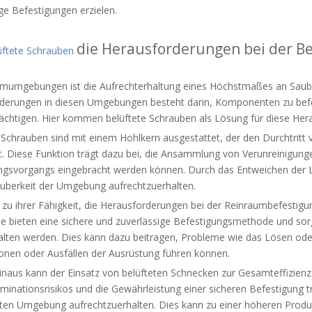
ge Befestigungen erzielen.
die Herausforderungen bei der B
üftete Schrauben
umumgebungen ist die Aufrechterhaltung eines Höchstmaßes an Sauberk
derungen in diesen Umgebungen besteht darin, Komponenten zu befest
rächtigen. Hier kommen belüftete Schrauben als Lösung für diese Hera
e Schrauben sind mit einem Hohlkern ausgestattet, der den Durchtrit
t. Diese Funktion trägt dazu bei, die Ansammlung von Verunreinigunge
ngsvorgangs eingebracht werden können. Durch das Entweichen der L
Sauberkeit der Umgebung aufrechtzuerhalten.
 zu ihrer Fähigkeit, die Herausforderungen bei der Reinraumbefestigu
 Sie bieten eine sichere und zuverlässige Befestigungsmethode und so
halten werden. Dies kann dazu beitragen, Probleme wie das Lösen oder
ionen oder Ausfällen der Ausrüstung führen können.
inaus kann der Einsatz von belüfteten Schnecken zur Gesamteffizienz
inationsrisikos und die Gewährleistung einer sicheren Befestigung tr
erten Umgebung aufrechtzuerhalten. Dies kann zu einer höheren Produk