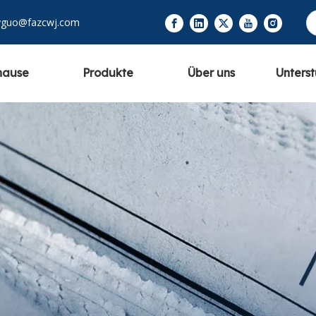
yguo@fazcwj.com
hause
Produkte
Über uns
Unters