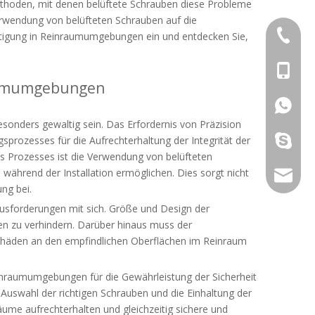
ethoden, mit denen belüftete Schrauben diese Probleme
Verwendung von belüfteten Schrauben auf die
+86-769
estigung in Reinraumumgebungen ein und entdecken Sie,
+86-13
raumumgebungen
+86-13
onders gewaltig sein. Das Erfordernis von Präzision
galina9
sprozesses für die Aufrechterhaltung der Integrität der
 Prozesses ist die Verwendung von belüfteten
während der Installation ermöglichen. Dies sorgt nicht
jennygu
ng bei.
ausforderungen mit sich. Größe und Design der
n zu verhindern. Darüber hinaus muss der
Schäden an den empfindlichen Oberflächen im Reinraum
einraumumgebungen für die Gewährleistung der Sicherheit
Auswahl der richtigen Schrauben und die Einhaltung der
äume aufrechterhalten und gleichzeitig sichere und