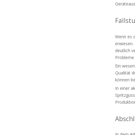
Geräteaus
Fallst
Wenn es d
erwiesen. 
deutlich 
Probleme 
Ein wesent
Qualität 
können be
In einer 
Spritzgus
Produktio
Abschl
In dem Ar