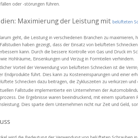
fällen oder -störungen führen.
udien: Maximierung der Leistung mit
belüfteten S
arum geht, die Leistung in verschiedenen Branchen zu maximieren, h
Fallstudien haben gezeigt, dass der Einsatz von belüfteten Schnecken 
verbessern kann. Durch die bessere Kontrolle von Gas und Druck im
wie Hohlräume, Einsenkungen und Verzug in Formteilen verhindern.
licher Vorteil der Verwendung von belüfteten Schnecken ist die Verrin
der Endprodukte führt. Dies kann zu Kosteneinsparungen und einer er
lüftete Schnecken dazu beitragen, die Zykluszeiten zu verkürzen und
aktuellen Fallstudie implementierte ein Unternehmen der Automobilind
sprozess. Die Ergebnisse waren beeindruckend, mit einem spürbaren R
nsleistung. Dies sparte dem Unternehmen nicht nur Zeit und Geld, so
uss
tikel wird die Bedeutung der Verwendung von belüfteten Schrauben