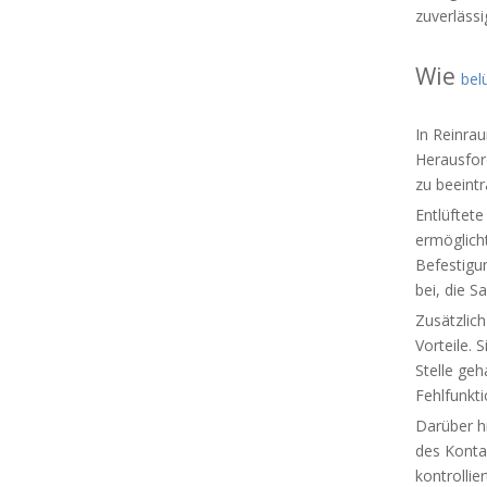
zuverlässi
Wie
bel
In Reinra
Herausfor
zu beeint
Entlüftet
ermöglich
Befestigu
bei, die 
Zusätzlich
Vorteile.
Stelle ge
Fehlfunkt
Darüber h
des Kontam
kontrolli