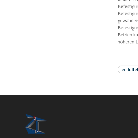
Befestigun
Befestigu
gewährlei
Befestigun
Betrieb k
höheren L
entlüft