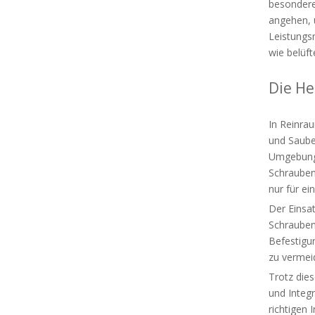
besondere
angehen, u
Leistungs
wie belüf
Die H
In Reinra
und Sauber
Umgebung 
Schrauben,
nur für ei
Der Einsa
Schrauben
Befestigu
zu vermei
Trotz die
und Integ
richtigen 