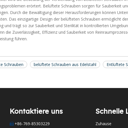
gsproblemen erörtert. Belüftete Schrauben sorgen für Sauberkeit und 
ngen. Durch die Bewältigung dieser Herausforderungen können Unte
sten. Das einzigartige Design der belüfteten Schrauben ermöglicht 
g und trägt so zur Sauberkeit und Sterilität in kontrollierten Umgebu
ann die Zuverlässigkeit, Effizienz und Sauberkeit von Reinraumprozes
eistung führen.
ete Schrauben
belüftete Schrauben aus Edelstahl
Entlüftete 
Kontaktiere uns
Schnelle 
+86-769-85303229
Zuhause
