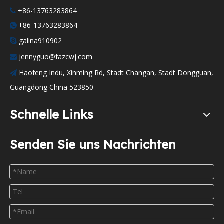
+86-13763283864

+86-13763283864

galina910902

jennyguo@fazcwj.com

Haofeng Indu, Xinming Rd, Stadt Changan, Stadt Dongguan,

Guangdong China 523850
Schnelle Links
Senden Sie uns Nachrichten