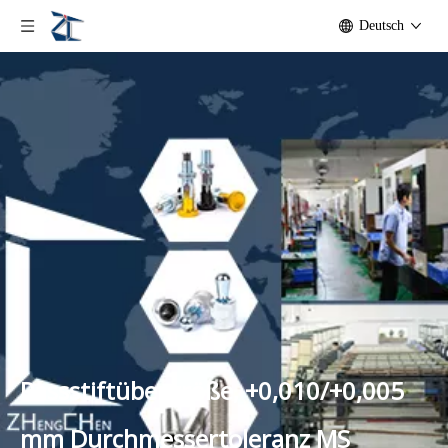
Deutsch
Passstiftübergröße, +0,010/+0,005
mm Durchmessertoleranz MS