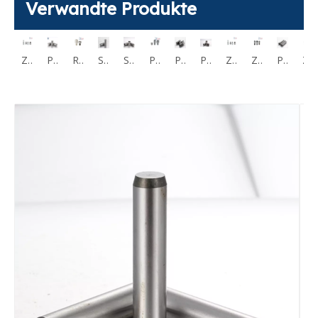
Verwandte Produkte
Kundenspezifischer Passstift aus Edelstahl
Zentrierstift mit kleinem Kopf, rund/Diamantkopf, kugelförmig JPQSB
Positionierungsstift mit großem Kopf, runder Kopf, flache Spitze mit abgeflachtem Schlitz und Gewindeschaft JPLB
Rundkopf-Fixierstift mit großem Kopf und flacher Spitze mit Innensechskant-Gewindeschaft JPLR
Schulter-Fixierstift, runder/Diamantkopf, konische Spitze, Gewindeschaft, JPUB
Schulter-Präzisions-Positionierstift, runder Diamantkopf, konische Spitze, gerade JPJB
Positionierungsstift mit großem Kopf, runder Kopf, flache Spitze, gerader Schaft, JPDTA
Positionierungsstift mit großem Kopf, runder Kopf, flache Spitze, gerader PDA
Positionierungsstift mit kleinem Kopf, rund/Diamantkopf, kugelförmig, JPQSTB
Zentrierstift mit kleinem Kopf, rund/Diamantkopf, kugelförmig JPQSB
Zentrierstift rund/Diamantkopf, Kugelspitze, Gewindeschaft JPQNBB
Positionierungsstift mit großem Kopf, rund/Diamantkopf, kugelförmige Spitze, mit Gewinde JPQTBB
Zentrierstift mit großem Kopf, rund/Diamantkopf, sphärische Spitze JPQB