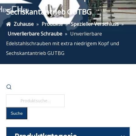
Sechskantantrieb GUTBG
Zuhause
»
Produkte
»
Spezieller Verschluss
»
Unverlierbare Schraube
»
Unverlierbare
Edelstahlschrauben mit extra niedrigem Kopf und
Sechskantantrieb GUTBG
Suche