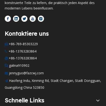
konstruierte Teile zu liefern, die praktisch jeden Aspekt des
modernen Lebens beeinflussen.
Kontaktiere uns
+86-769-85303229

+86-13763283864

+86-13763283864

galina910902

jennyguo@fazcwj.com

Haofeng Indu, Xinming Rd, Stadt Changan, Stadt Dongguan,

Guangdong China 523850
Schnelle Links