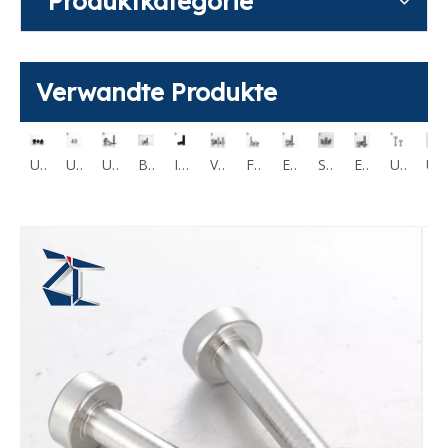
Produktkategorie
Verwandte Produkte
Flache Innensechskantschraube M2 M12 CBS CBSST
Ultra-Low-Head-Innensechskantschrauben CBSS CBSTS
Ultraflache Innensechskantschraube CBSTSR M2-M6
Ultra-Low-Profile-Torx-Innensechskantschraube CBSTSE M2 M6
Besonders flache Sechskantschraubenbefestigungen aus Edelstahl 304 RSCBT4 M8
Innensechskantschrauben mit kleinem Kopf KBB KBBS SBB SBBSS
Vakuum-Sockelkappe, belüftete Schrauben, Hohlschraube CBAS
Flache Innensechskantschrauben mit Entlüftung CBAST
Extra flache Innensechskantschrauben mit Entlüftung CBASG
Stellschrauben belüftet MCBAS
Entlüftete RCBAS-Sechskantschrauben aus Edelstahl
Unverlierbare Edelstahlschrauben mit Innensechskant und konfigurierbarer Länge GUTB
Unverlierbare Edelstahlschrauben mit niedrigem Kopf und Sechskantantrieb GUTBT